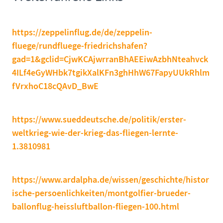
https://zeppelinflug.de/de/zeppelin-
fluege/rundfluege-friedrichshafen?
gad=1&gclid=CjwKCAjwrranBhAEEiwAzbhNteahvck
4ILf4eGyWHbk7tgikXalKFn3ghHhW67FapyUUkRhlm
fVrxhoC18cQAvD_BwE
https://www.sueddeutsche.de/politik/erster-
weltkrieg-wie-der-krieg-das-fliegen-lernte-
1.3810981
https://www.ardalpha.de/wissen/geschichte/histor
ische-persoenlichkeiten/montgolfier-brueder-
ballonflug-heissluftballon-fliegen-100.html