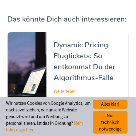
Das könnte Dich auch interessieren:
Dynamic Pricing
Flugtickets: So
entkommst Du der
Algorithmus-Falle
Weiterlesen
Wir nutzen Cookies von Google Analytics, um
Alles klar!
nachzuvollziehen, wie unsere Website
Nur
genutzt wird und um Werbung zu
Hidden City
technisch
personalisieren. Ist das in Ordnung?
Mehr
notwendige
Infos dazu hier.
Ticketing: Welche