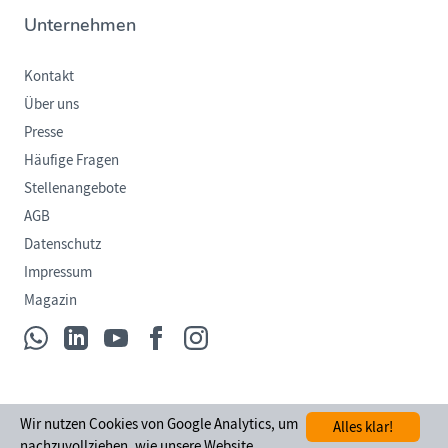
Unternehmen
Kontakt
Über uns
Presse
Häufige Fragen
Stellenangebote
AGB
Datenschutz
Impressum
Magazin
Wir nutzen Cookies von Google Analytics, um
Alles klar!
Kundenservice mit
. Made in Lüdinghausen
nachzuvollziehen, wie unsere Website